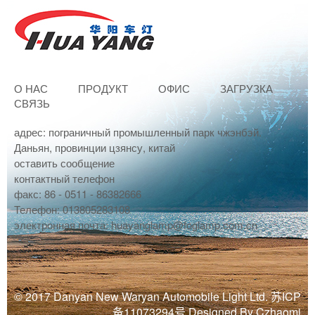
О НАС
ПРОДУКТ
ОФИС
ЗАГРУЗКА
СВЯЗЬ
адрес: пограничный промышленный парк чжэнбэй.
Даньян, провинции цзянсу, китай
оставить сообщение
контактный телефон
факс: 86 - 0511 - 86382666
Телефон: 013805283108
электронная почта: huayanglamp@foglamp.com.cn
© 2017 Danyan New Waryan Automobile Light Ltd. 苏ICP
备11073294号
Designed By Czhaomi